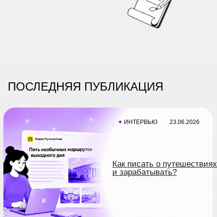
стажировку
ПОСЛЕДНЯЯ ПУБЛИКАЦИЯ
✦
ИНТЕРВЬЮ
23.06.2026
Как писать о путешествиях
и зарабатывать?
Все программы
Об авторе
Журнал
Канал в Telegram