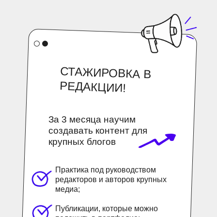
СТАЖИРОВКА В
РЕДАКЦИИ!
Подписывайтесь на наш канал, чтобы
За 3 месяца научим
больше узнать
создавать контент для
о том, как начать писать статьи для
крупных блогов
блогов крупных компаний
Практика под руководством
редакторов и авторов крупных
медиа;
Перейти в Telegram-канал
Публикации, которые можно